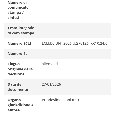
nuova
Numero di
-
scheda)
comunicato
stampa /
sintesi
Testo integrale
-
di com stampa
Numero ECLI
ECLI:DE:BFH:2026:U.270126.IXR10.24.0
Numero ELI
-
Lingua
allemand
originale della
decisione
Data del
27/01/2026
documento
Organo
Bundesfinanzhof (DE)
giurisdizionale
autore