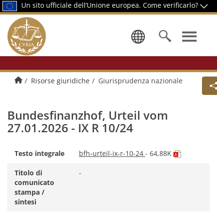
Un sito ufficiale dell’Unione europea.
Come verificarlo?
Selezionare
Pagina di presentazione
Risorse giuridiche
Giurisprudenza nazionale
Bundesfinanzhof, Urteil vom
27.01.2026 - IX R 10/24
(il
Testo integrale
bfh-urteil-ix-r-10-24
- 64,88K
document
PDF
Titolo di
-
si
comunicato
apre
stampa /
in
sintesi
una