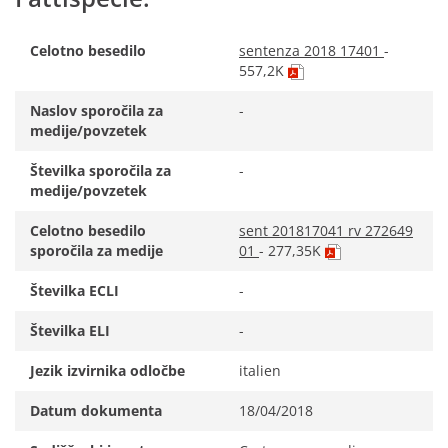
Celotno besedilo
sentenza 2018 17401
-
(dokument
557,2K
PDF
v
Naslov sporočila za
-
novem
medije/povzetek
zavihku)
Številka sporočila za
-
medije/povzetek
Celotno besedilo
sent 201817041 rv 272649
(dokument
sporočila za medije
01
- 277,35K
PDF
v
Številka ECLI
-
novem
zavihku)
Številka ELI
-
Jezik izvirnika odločbe
italien
Datum dokumenta
18/04/2018