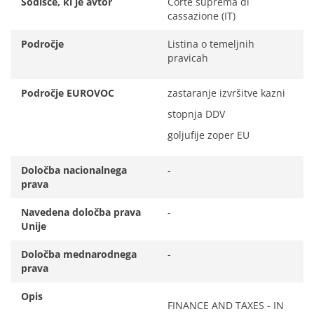
Sodišče, ki je avtor
Corte suprema di
cassazione (IT)
Področje
Listina o temeljnih
pravicah
Področje EUROVOC
zastaranje izvršitve kazni
stopnja DDV
goljufije zoper EU
Določba nacionalnega
-
prava
Navedena določba prava
-
Unije
Določba mednarodnega
-
prava
Opis
FINANCE AND TAXES - IN