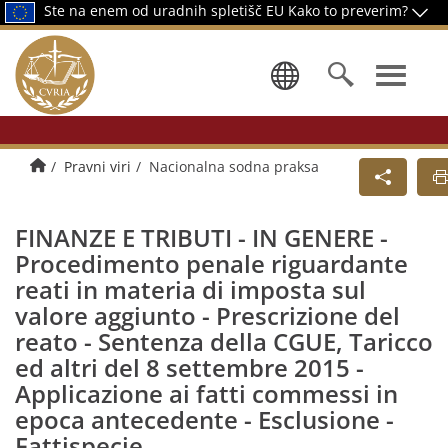
Ste na enem od uradnih spletišč EU
Kako to preverim?
Izbor jezika
Domov
Pravni viri
Nacionalna sodna praksa
FINANZE E TRIBUTI - IN GENERE -
Procedimento penale riguardante
reati in materia di imposta sul
valore aggiunto - Prescrizione del
reato - Sentenza della CGUE, Taricco
ed altri del 8 settembre 2015 -
Applicazione ai fatti commessi in
epoca antecedente - Esclusione -
Fattispecie.