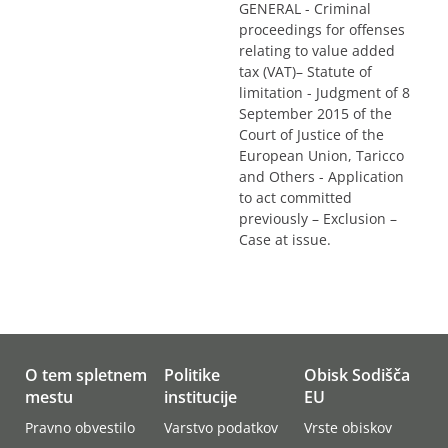
GENERAL - Criminal
proceedings for offenses
relating to value added
tax (VAT)– Statute of
limitation - Judgment of 8
September 2015 of the
Court of Justice of the
European Union, Taricco
and Others - Application
to act committed
previously – Exclusion –
Case at issue.
O tem spletnem
Politike
Obisk Sodišča
mestu
institucije
EU
Pravno obvestilo
Varstvo podatkov
Vrste obiskov