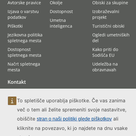
Avtorske pravice
Okolje
Obiski za skupine
Izjava o varstvu
Dostopnost
Izobraževalni
podatkov
projekt
Umetna
Piškotki
inteligenca
Turistični obiski
Jezikovna politika
Ogledi umetniških
spletnega mesta
del
Dostopnost
Kako priti do
spletnega mesta
Sodišča EU
Načrt spletnega
Udeležba na
mesta
obravnavah
Kontakt
To spletišče uporablja piškotke. Če vas zanima
več o tem ali želite spremeniti svoje nastavitve,
obiščite
ali
stran o naši politiki glede piškotkov
kliknite na povezavo, ki jo najdete na dnu vsake