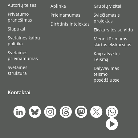
Autorių teisės
Aplinka
Grupių vizitai
Privatumo
Prieinamumas
Šviečiamasis
pranešimas
projektas
Dirbtinis intelektas
Slapukai
Ekskursijos su gidu
Svetainės kalbų
Meno kūriniams
politika
skirtos ekskursijos
Svetainės
Kaip atvykti į
prieinamumas
Teismą
Svetainės
Dalyvavimas
struktūra
teismo
posėdžiuose
Kontaktai