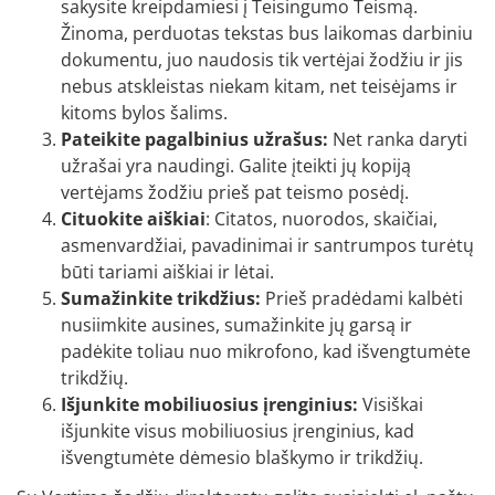
sakysite kreipdamiesi į Teisingumo Teismą.
Žinoma, perduotas tekstas bus laikomas darbiniu
dokumentu, juo naudosis tik vertėjai žodžiu ir jis
nebus atskleistas niekam kitam, net teisėjams ir
kitoms bylos šalims.
Pateikite pagalbinius užrašus:
Net ranka daryti
užrašai yra naudingi. Galite įteikti jų kopiją
vertėjams žodžiu prieš pat teismo posėdį.
Cituokite aiškiai
: Citatos, nuorodos, skaičiai,
asmenvardžiai, pavadinimai ir santrumpos turėtų
būti tariami aiškiai ir lėtai.
Sumažinkite trikdžius:
Prieš pradėdami kalbėti
nusiimkite ausines, sumažinkite jų garsą ir
padėkite toliau nuo mikrofono, kad išvengtumėte
trikdžių.
Išjunkite mobiliuosius įrenginius:
Visiškai
išjunkite visus mobiliuosius įrenginius, kad
išvengtumėte dėmesio blaškymo ir trikdžių.