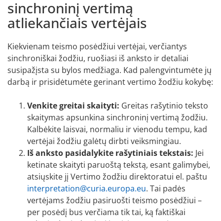
sinchroninį vertimą
atliekančiais vertėjais
Kiekvienam teismo posėdžiui vertėjai, verčiantys
sinchroniškai žodžiu, ruošiasi iš anksto ir detaliai
susipažįsta su bylos medžiaga. Kad palengvintumėte jų
darbą ir prisidėtumėte gerinant vertimo žodžiu kokybę:
Venkite greitai skaityti:
Greitas rašytinio teksto
skaitymas apsunkina sinchroninį vertimą žodžiu.
Kalbėkite laisvai, normaliu ir vienodu tempu, kad
vertėjai žodžiu galėtų dirbti veiksmingiau.
Iš anksto pasidalykite rašytiniais tekstais:
Jei
ketinate skaityti paruoštą tekstą, esant galimybei,
atsiųskite jį Vertimo žodžiu direktoratui el. paštu
interpretation@curia.europa.eu
. Tai padės
vertėjams žodžiu pasiruošti teismo posėdžiui –
per posėdį bus verčiama tik tai, ką faktiškai