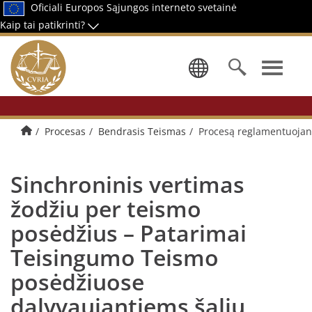
Oficiali Europos Sąjungos interneto svetainė
Kaip tai patikrinti?
Pasirinkti 
Pradžios puslapis
Procesas
Bendrasis Teismas
Procesą reglamentuojant
Sinchroninis vertimas
žodžiu per teismo
posėdžius – Patarimai
Teisingumo Teismo
posėdžiuose
dalyvaujantiems šalių