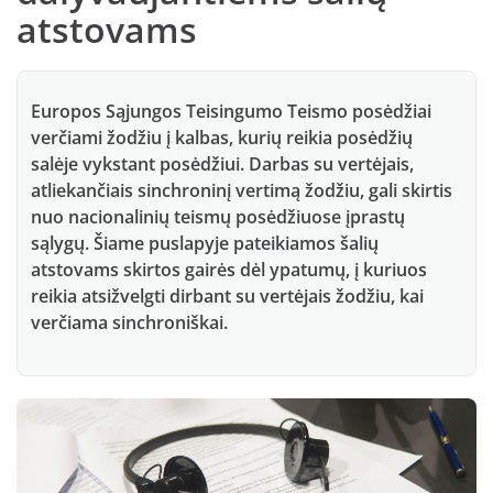
atstovams
Europos Sąjungos Teisingumo Teismo posėdžiai
verčiami žodžiu į kalbas, kurių reikia posėdžių
salėje vykstant posėdžiui. Darbas su vertėjais,
atliekančiais sinchroninį vertimą žodžiu, gali skirtis
nuo nacionalinių teismų posėdžiuose įprastų
sąlygų. Šiame puslapyje pateikiamos šalių
atstovams skirtos gairės dėl ypatumų, į kuriuos
reikia atsižvelgti dirbant su vertėjais žodžiu, kai
verčiama sinchroniškai.