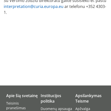
Su Vertimo žodžiu direktoratu galite susisiekti el. paštu
interpretation@curia.europa.eu
ar telefonu +352 4303-
1.
Apie šią svetainę
Institucijos
Apsilankymas
politika
Teisme
Teisinis
pranešimas
Duomenų apsauga
Apžvalga