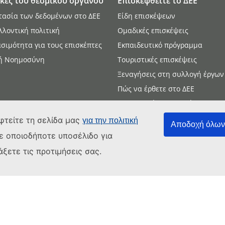
ικές του θεσμικού οργάνου
Επισκεφθείτε το ΔEE
τασία των δεδομένων στο ΔΕΕ
Είδη επισκέψεων
λλοντική πολιτική
Ομαδικές επισκέψεις
σιμότητα για τους επισκέπτες
Εκπαιδευτικό πρόγραμμα
ή Νοημοσύνη
Τουριστικές επισκέψεις
Ξεναγήσεις στη συλλογή έργων
Πώς να έρθετε στο ΔΕΕ
Παρακολούθηση δημόσιων
συνεδριάσεων
φτείτε τη σελίδα μας
για την πολιτική
Αποδοχή όλων 
ε οποιοδήποτε υποσέλιδο για
ξετε τις προτιμήσεις σας.