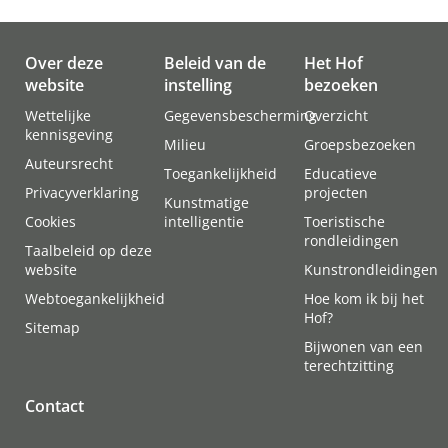
Over deze
Beleid van de
Het Hof
website
instelling
bezoeken
Wettelijke
Gegevensbescherming
Overzicht
kennisgeving
Milieu
Groepsbezoeken
Auteursrecht
Toegankelijkheid
Educatieve
Privacyverklaring
projecten
Kunstmatige
Cookies
intelligentie
Toeristische
rondleidingen
Taalbeleid op deze
website
Kunstrondleidingen
Webtoegankelijkheid
Hoe kom ik bij het
Hof?
Sitemap
Bijwonen van een
terechtzitting
Contact