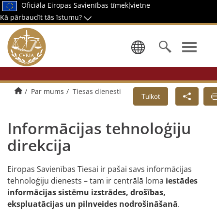
Oficiāla Eiropas Savienības tīmekļvietne
Kā pārbaudīt tās īstumu?
Izvēlēties 
Sākumlapa
Par mums
Tiesas dienesti
Tulkot
Informācijas tehnoloģiju
direkcija
Eiropas Savienības Tiesai ir pašai savs informācijas
tehnoloģiju dienests – tam ir centrālā loma
iestādes
informācijas sistēmu izstrādes, drošības,
ekspluatācijas un pilnveides nodrošināšanā
.