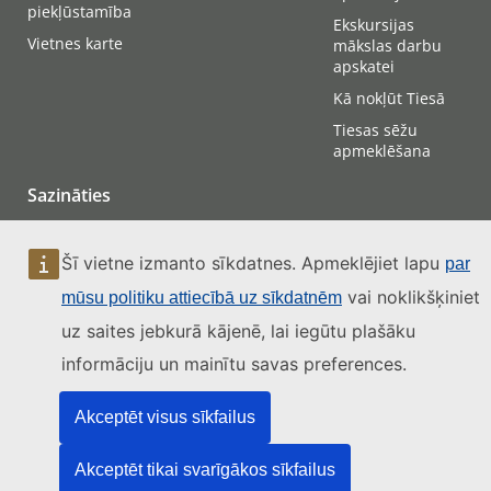
piekļūstamība
Ekskursijas
Vietnes karte
mākslas darbu
apskatei
Kā nokļūt Tiesā
Tiesas sēžu
apmeklēšana
Sazināties
Šī vietne izmanto sīkdatnes. Apmeklējiet lapu
par
vai noklikšķiniet
mūsu politiku attiecībā uz sīkdatnēm
uz saites jebkurā kājenē, lai iegūtu plašāku
informāciju un mainītu savas preferences.
Akceptēt visus sīkfailus
Akceptēt tikai svarīgākos sīkfailus