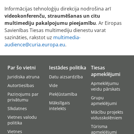
Informācijas tehnoloģiju direkcija nodrošina arī
videokonferenču, straumēšanas un citu
multimediju pakalpojumu pieejamību
. Ar Eiropas
Savienības Tiesas multimediju dienestu varat
sazināties, rakstot uz
multimedia-
audience@curia.europa.eu
.
Par šo vietni
Iestādes politika
Tiesas
apmeklējumi
Juridiska atruna
Datu aizsardzība
Apmeklējumu
Autortiesības
Vide
veidu pārskats
Paziņojums par
Piekļūstamība
Grupu
privātumu
Mākslīgais
apmeklējumi
Sīkdatnes
intelekts
Mācību projekts
Vietnes valodu
vidusskolēniem
politika
Tūrisma
Vietnes
apmeklējumi