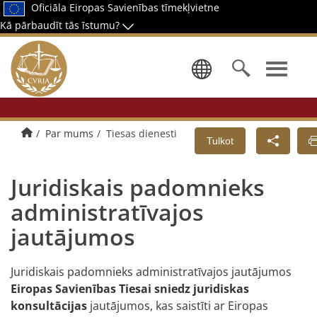
Oficiāla Eiropas Savienības tīmekļvietne
Kā pārbaudīt tās īstumu?
Izvēlēties 
Sākumlapa
Par mums
Tiesas dienesti
Tulkot
Juridiskais padomnieks
administratīvajos
jautājumos
Juridiskais padomnieks administratīvajos jautājumos
Eiropas Savienības Tiesai sniedz juridiskas
konsultācijas
jautājumos, kas saistīti ar Eiropas