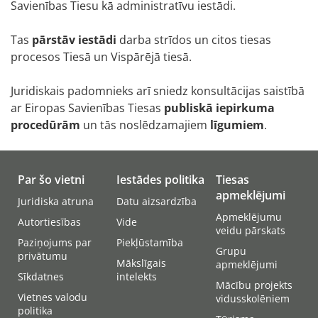
Savienības Tiesu kā administratīvu iestādi.
Tas
pārstāv iestādi
darba strīdos un citos tiesas
procesos Tiesā un Vispārējā tiesā.
Juridiskais padomnieks arī sniedz konsultācijas saistībā
ar Eiropas Savienības Tiesas
publiskā iepirkuma
procedūrām
un tās noslēdzamajiem
līgumiem
.
Par šo vietni
Iestādes politika
Tiesas
apmeklējumi
Juridiska atruna
Datu aizsardzība
Apmeklējumu
Autortiesības
Vide
veidu pārskats
Paziņojums par
Piekļūstamība
Grupu
privātumu
Mākslīgais
apmeklējumi
Sīkdatnes
intelekts
Mācību projekts
Vietnes valodu
vidusskolēniem
politika