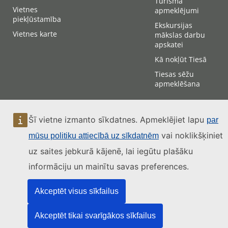
Tūrisma
Vietnes
apmeklējumi
piekļūstamība
Ekskursijas
Vietnes karte
mākslas darbu
apskatei
Kā nokļūt Tiesā
Tiesas sēžu
apmeklēšana
Sazināties
Šī vietne izmanto sīkdatnes. Apmeklējiet lapu
par
vai noklikšķiniet
mūsu politiku attiecībā uz sīkdatnēm
uz saites jebkurā kājenē, lai iegūtu plašāku
informāciju un mainītu savas preferences.
Akceptēt visus sīkfailus
Akceptēt tikai svarīgākos sīkfailus