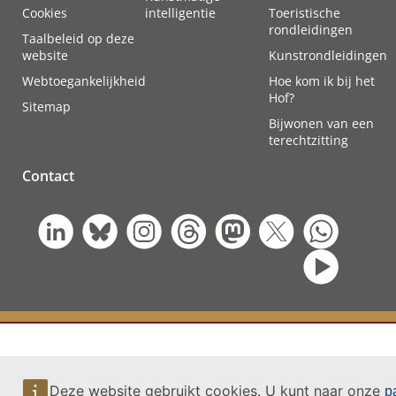
Cookies
intelligentie
Toeristische
rondleidingen
Taalbeleid op deze
website
Kunstrondleidingen
Webtoegankelijkheid
Hoe kom ik bij het
Hof?
Sitemap
Bijwonen van een
terechtzitting
Contact
Deze website gebruikt cookies. U kunt naar onze
p