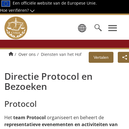
Een officiële website van de Europese Unie.
Hoe verifiëren?
Kies een ta
Startpagina
Over ons
Diensten van het Hof
Vertalen
Directie Protocol en
Bezoeken
Protocol
Het
team Protocol
organiseert en beheert de
representatieve evenementen en activiteiten
van