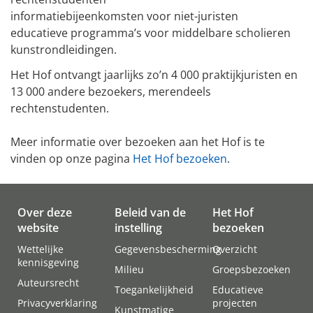
informatiebijeenkomsten voor niet-juristen
educatieve programma’s voor middelbare scholieren
kunstrondleidingen.
Het Hof ontvangt jaarlijks zo’n 4 000 praktijkjuristen en
13 000 andere bezoekers, merendeels
rechtenstudenten.
Meer informatie over bezoeken aan het Hof is te
vinden op onze pagina
Het Hof bezoeken
.
Over deze
Beleid van de
Het Hof
website
instelling
bezoeken
Wettelijke
Gegevensbescherming
Overzicht
kennisgeving
Milieu
Groepsbezoeken
Auteursrecht
Toegankelijkheid
Educatieve
Privacyverklaring
projecten
Kunstmatige