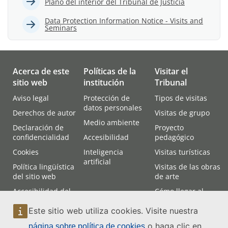
Plano del interior del Tribunal de Justicia
Data Protection Information Notice - Visits and
Seminars
Acerca de este
Políticas de la
Visitar el
sitio web
institución
Tribunal
Aviso legal
Protección de
Tipos de visitas
datos personales
Derechos de autor
Visitas de grupo
Medio ambiente
Declaración de
Proyecto
confidencialidad
Accesibilidad
pedagógico
Cookies
Inteligencia
Visitas turísticas
artificial
Política lingüística
Visitas de las obras
del sitio web
de arte
Accesibilidad del
Cómo llegar al
sitio web
Tribunal
Este sitio web utiliza cookies. Visite nuestra
Mapa del sitio web
Asistencia a las
vistas
o haga clic en
página sobre política de cookies