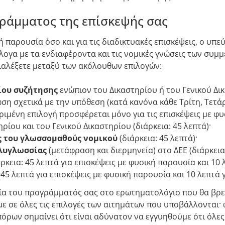
ράμματος της επίσκεψής σας
κή παρουσία όσο και για τις διαδικτυακές επισκέψεις, ο υπ
γα με τα ενδιαφέροντα και τις νομικές γνώσεις των συμμ
ιαλέξετε μεταξύ των ακόλουθων επιλογών:
ίου συζήτησης
ενώπιον του Δικαστηρίου ή του Γενικού Δι
η σχετικά με την υπόθεση (κατά κανόνα κάθε Τρίτη, Τετάρτ
κριμένη επιλογή προσφέρεται μόνο για τις επισκέψεις με φ
ρίου και του Γενικού Δικαστηρίου (διάρκεια: 45 λεπτά)·
ς του γλωσσομαθούς νομικού
(διάρκεια: 45 λεπτά)·
ολυγλωσσίας
(μετάφραση και διερμηνεία) στο ΔΕΕ (διάρκεια:
ρκεια: 45 λεπτά για επισκέψεις με φυσική παρουσία και 10 
 45 λεπτά για επισκέψεις με φυσική παρουσία και 10 λεπτά γ
χεία του προγράμματός σας στο ερωτηματολόγιο που θα βρ
 σε όλες τις επιλογές των αιτημάτων που υποβάλλονται· 
ρων σημαίνει ότι είναι αδύνατον να εγγυηθούμε ότι όλες ο