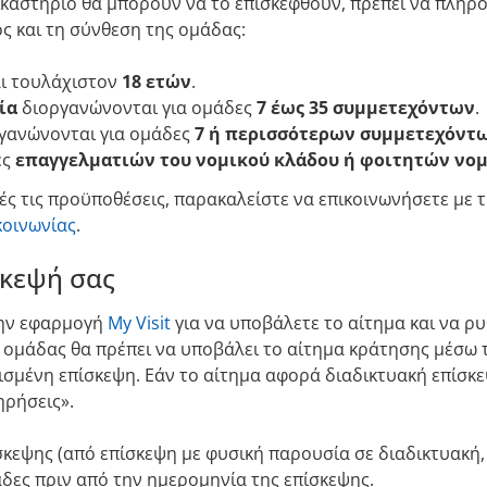
ικαστήριο θα μπορούν να το επισκεφθούν, πρέπει να πληρο
ς και τη σύνθεση της ομάδας:
αι τουλάχιστον
18 ετών
.
ία
διοργανώνονται για ομάδες
7 έως 35 συμμετεχόντων
.
γανώνονται για ομάδες
7 ή περισσότερων συμμετεχόντ
ες
επαγγελματιών του νομικού κλάδου ή φοιτητών νο
ές τις προϋποθέσεις, παρακαλείστε να επικοινωνήσετε με
κοινωνίας
.
σκεψή σας
την εφαρμογή
My Visit
για να υποβάλετε το αίτημα και να ρυ
 ομάδας θα πρέπει να υποβάλει το αίτημα κράτησης μέσω 
σμένη επίσκεψη. Εάν το αίτημα αφορά διαδικτυακή επίσκε
ηρήσεις».
σκεψης (από επίσκεψη με φυσική παρουσία σε διαδικτυακή
δες πριν από την ημερομηνία της επίσκεψης.