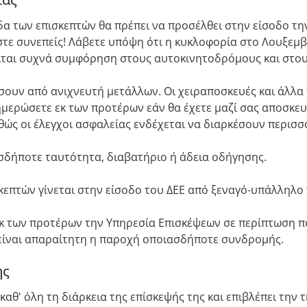
δα των επισκεπτών θα πρέπει να προσέλθει στην είσοδο τ
τε συνεπείς! Λάβετε υπόψη ότι η κυκλοφορία στο Λουξεμβ
είται συχνά συμφόρηση στους αυτοκινητοδρόμους και στο
άσουν από ανιχνευτή μετάλλων. Οι χειραποσκευές και άλλ
ημερώσετε εκ των προτέρων εάν θα έχετε μαζί σας αποσκε
θώς οι έλεγχοι ασφαλείας ενδέχεται να διαρκέσουν περισσ
σδήποτε ταυτότητα, διαβατήριο ή άδεια οδήγησης.
επτών γίνεται στην είσοδο του ΔΕΕ από ξεναγό-υπάλληλο
κ των προτέρων την Υπηρεσία Επισκέψεων σε περίπτωση 
 είναι απαραίτητη η παροχή οποιασδήποτε συνδρομής.
ης
καθ' όλη τη διάρκεια της επίσκεψής της και επιβλέπει την