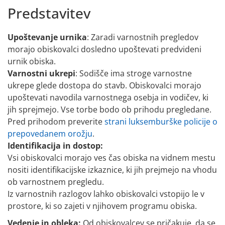
Predstavitev
Upoštevanje urnika
: Zaradi varnostnih pregledov
morajo obiskovalci dosledno upoštevati predvideni
urnik obiska.
Varnostni ukrepi
: Sodišče ima stroge varnostne
ukrepe glede dostopa do stavb. Obiskovalci morajo
upoštevati navodila varnostnega osebja in vodičev, ki
jih sprejmejo. Vse torbe bodo ob prihodu pregledane.
Pred prihodom preverite
strani luksemburške policije o
prepovedanem orožju
.
Identifikacija in dostop:
Vsi obiskovalci morajo ves čas obiska na vidnem mestu
nositi identifikacijske izkaznice, ki jih prejmejo na vhodu
ob varnostnem pregledu.
Iz varnostnih razlogov lahko obiskovalci vstopijo le v
prostore, ki so zajeti v njihovem programu obiska.
Vedenje in obleka:
Od obiskovalcev se pričakuje, da se