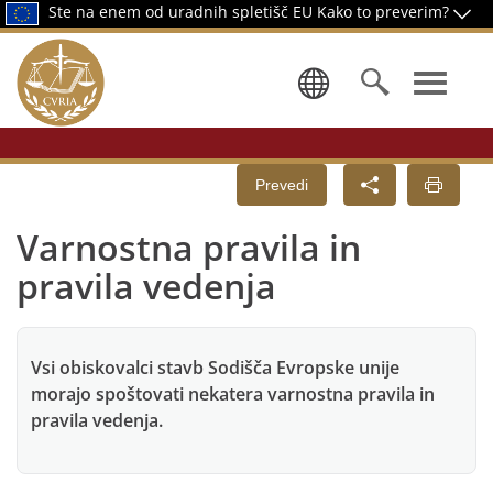
Ste na enem od uradnih spletišč EU
Kako to preverim?
Izbor jezika
Prevedi
Varnostna pravila in
pravila vedenja
Vsi obiskovalci stavb Sodišča Evropske unije
morajo spoštovati nekatera varnostna pravila in
pravila vedenja.