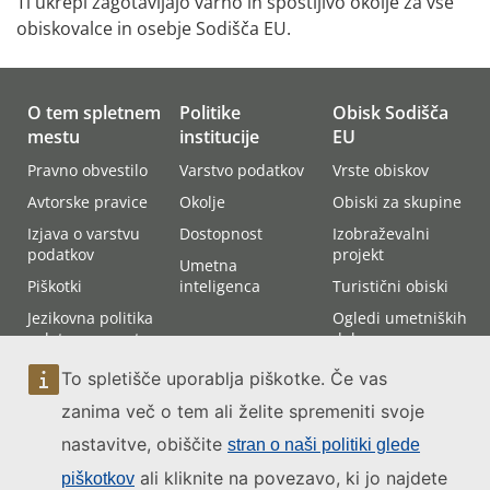
Ti ukrepi zagotavljajo varno in spoštljivo okolje za vse
obiskovalce in osebje Sodišča EU.
O tem spletnem
Politike
Obisk Sodišča
mestu
institucije
EU
Pravno obvestilo
Varstvo podatkov
Vrste obiskov
Avtorske pravice
Okolje
Obiski za skupine
Izjava o varstvu
Dostopnost
Izobraževalni
podatkov
projekt
Umetna
Piškotki
inteligenca
Turistični obiski
Jezikovna politika
Ogledi umetniških
spletnega mesta
del
Dostopnost
Kako priti do
To spletišče uporablja piškotke. Če vas
spletnega mesta
Sodišča EU
zanima več o tem ali želite spremeniti svoje
Načrt spletnega
Udeležba na
mesta
nastavitve, obiščite
obravnavah
stran o naši politiki glede
ali kliknite na povezavo, ki jo najdete
piškotkov
Kontakt