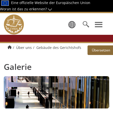
Eine offizielle Website der Europäischen Union
Woran ist das zu erkennen?
Wählen Sie
Home
Über uns
Gebäude des Gerichtshofs
Übersetzen
Galerie