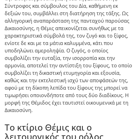
Σύντροφος και σύμβουλος του Δία, καθήμενη εκ
δεξιών του, συμβάλλει στη διατήρηση της τάξης. Ως
αλληγορική αναπαράσταση της πανταχού παρούσας
Δικαιοσύνης, η Θέμις απεικονίζεται συνήθως με τα
χαρακτηριστικά σύμβολά της, τον ζυγό και το ξίφος,
ενίοτε δε και με τα μάτια καλυμμένα, κάτι που
υποδηλώνει αμεροληψία. Ο ζυγός, ο οποίος
συμβολίζει την ευταξία, την ισορροπία και την
αρμονία, αποτελεί την αντίστιξη του ξίφους, το οποίο
συμβολίζει τη δικαστική ετυμηγορία και εξουσία,
καθώς και την εκτελεστική ισχύ των αποφάσεών της,
αφού με τη δίκοπη λεπίδα του ξίφους της μπορεί να
τιμωρήσει οποιονδήποτε από τους δύο διαδίκους. Η
μορφή της Θέμιδος έχει ταυτιστεί οικουμενικά με τη
Δικαιοσύνη.
Το κτίριο Θέμις και ο
λειτουργικός του ρόλος