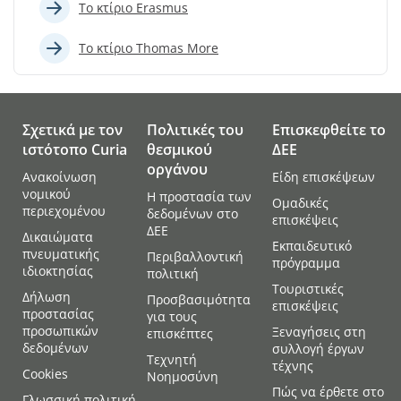
Το κτίριο Erasmus
Το κτίριο Thomas More
Σχετικά με τον
Πολιτικές του
Επισκεφθείτε το
ιστότοπο Curia
θεσμικού
ΔEE
οργάνου
Ανακοίνωση
Είδη επισκέψεων
νομικού
Η προστασία των
Ομαδικές
περιεχομένου
δεδομένων στο
επισκέψεις
ΔΕΕ
Δικαιώματα
Εκπαιδευτικό
πνευματικής
Περιβαλλοντική
πρόγραμμα
ιδιοκτησίας
πολιτική
Τουριστικές
Δήλωση
Προσβασιμότητα
επισκέψεις
προστασίας
για τους
προσωπικών
Ξεναγήσεις στη
επισκέπτες
δεδομένων
συλλογή έργων
Τεχνητή
τέχνης
Cookies
Νοημοσύνη
Πώς να έρθετε στο
Γλωσσική πολιτική