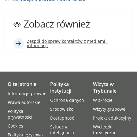
Zobacz również
Zespół do spraw kontaktów z mediami i
informacji
O tej stronie
Polityka
Wizyta w
instytucji
Trybunale
Informacje prawne
Ochrona danych
W skrócie
Prawa autorskie
Środowisko
Wizyty grupowe
Polityka
prywatności
Dostępność
Projekt edukacyjny
Cookies
Sztuczna
Wycieczki
inteligencja
turystyczne
Polityka językowa