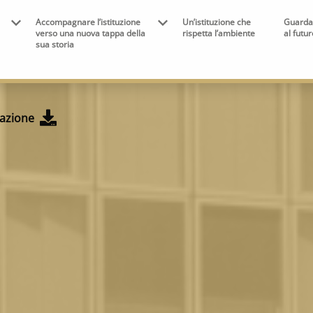
Accompagnare l’istituzione
Un’istituzione che
Guard
pean Union Logo
verso una nuova tappa della
rispetta l’ambiente
al futu
sua storia
Download
lazione