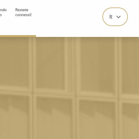
ando
Restate
ro
connessi!
It